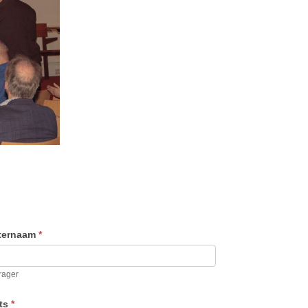
ternaam
*
rager
ats
*