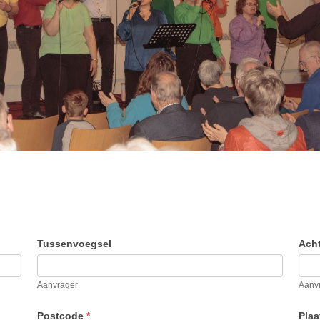
Tussenvoegsel
Ach
Aanvrager
Aanv
Postcode
*
Pla