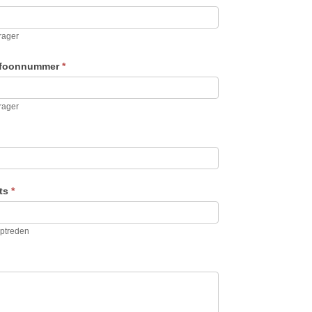
rager
efoonnummer
*
rager
ats
*
ptreden